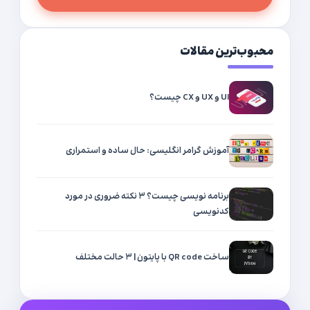
محبوب‌ترین مقالات
UI و UX و CX چیست؟
آموزش گرامر انگلیسی: حال ساده و استمراری
برنامه نویسی چیست؟ ۳ نکته ضروری در مورد
کدنویسی
ساخت QR code با پایتون | ۳ حالت مختلف