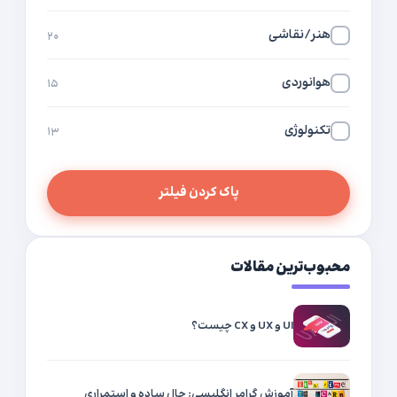
هنر/نقاشی
۲۰
هوانوردی
۱۵
تکنولوژی
۱۳
پاک کردن فیلتر
محبوب‌ترین مقالات
UI و UX و CX چیست؟
آموزش گرامر انگلیسی: حال ساده و استمراری