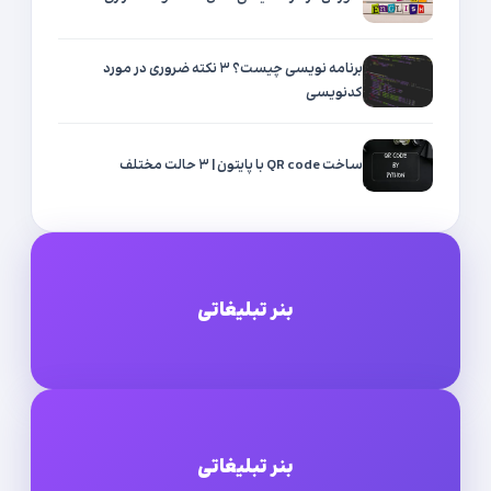
برنامه نویسی چیست؟ ۳ نکته ضروری در مورد
کدنویسی
ساخت QR code با پایتون | ۳ حالت مختلف
بنر تبلیغاتی
بنر تبلیغاتی