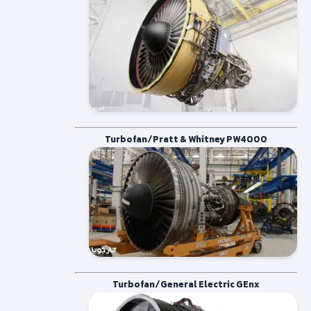
Turbofan/Pratt & Whitney PW4000
Turbofan/General Electric GEnx