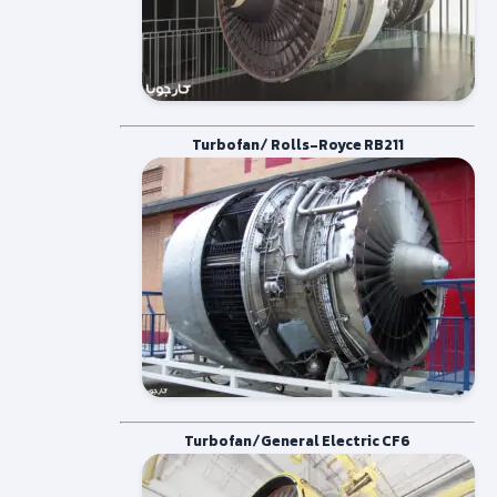
Turbofan/ Rolls-Royce RB211
Turbofan/General Electric CF6