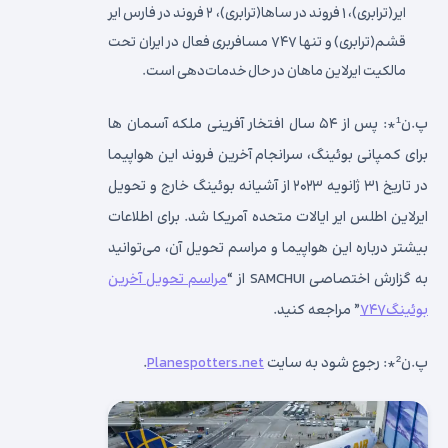
ایر(ترابری)، ۱ فروند در ساها(ترابری)، ۲ فروند در فارس ایر
قشم(ترابری) و تنها ۷۴۷ مسافربری فعال در ایران تحت
مالکیت ایرلاین ماهان در حال خدمات‌دهی است.
پ.ن¹*: پس از ۵۴ سال افتخار آفرینی ملکه آسمان‌ ها
برای کمپانی بوئینگ، سرانجام آخرین فروند این هواپیما
در تاریخ ۳۱ ژانویه ۲۰۲۳ از آشیانه بوئینگ خارج و تحویل
ایرلاین اطلس ایر ایالات متحده آمریکا شد. برای اطلاعات
بیشتر درباره این هواپیما و مراسم تحویل آن، می‌توانید
به گزارش اختصاصی SAMCHUI از “
مراسم تحویل آخرین
بوئینگ۷۴۷
” مراجعه کنید.
پ.ن²*: رجوع شود به سایت
Planespotters.net
.