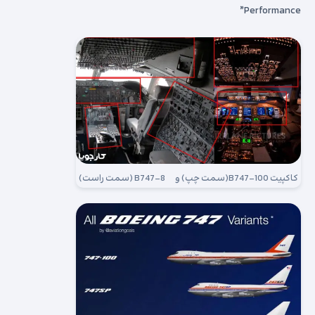
Performance”
کاکپیت B747-100(سمت چپ) و B747-8 (سمت راست)