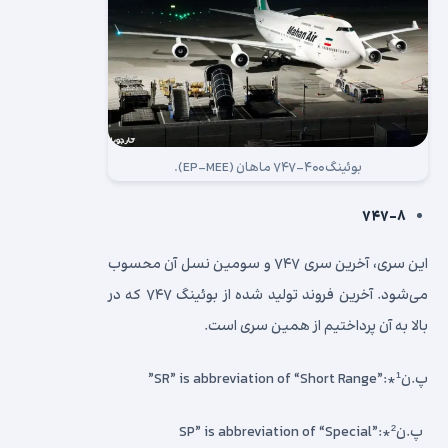
بوئینگ۴۰۰-۷۴۷ ماهان (EP-MEE).
۷۴۷-۸
این سری، آخرین سری ۷۴۷ و سومین نسل آن محسوب
می‌شود. آخرین فروند تولید شده از بوئینگ ۷۴۷ که در
بالا به آن پرداختیم از همین سری است.
پ.ن¹*:”SR” is abbreviation of “Short Range”
پ.ن²*:”SP” is abbreviation of “Special