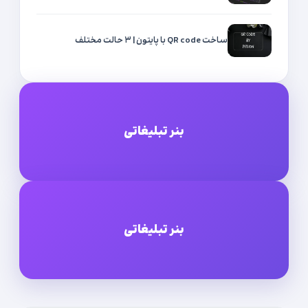
ساخت QR code با پایتون | ۳ حالت مختلف
بنر تبلیغاتی
بنر تبلیغاتی