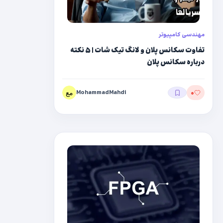
مهندسی کامپیوتر
تفاوت سکانس پلان و لانگ تیک شات | ۵ نکته
۴) دیکشنری (
Dictionary
):
در دیکشنری ها نیز برای
درباره سکانس پلان
دسترسی به عناصر آن باید از key و value استفاده کرد و
با نام بردن هر key ، بهvalue آن می توان دسترسی
MohammadMahdi
۰
داشت.
مثال :
d = {1:’ali’ , ۲:’majid’}
* با استفاده از دستور type() نیز می توان فهمید که
نوع متغیر و یا ساختمان داده ی ما چیست.