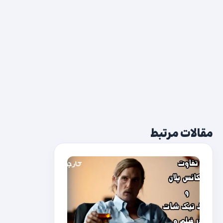
۳) مجموعه ها (
Set
):
مجموعه ها در پایتون همان
ویژگی هایی دارند که در ریاضی دارند برای مثال عضو
تکراری ندارند و ترتیب در آن ها اهمیتی ندارد در نتیجه
ایندکسی هم برای دسترسی ندارند. مجموعه ها با
کروشه تعریف کرده و اعضای آن را با “,” از هم جدا می
کنند.
همانطور که پیش تر گفتیم مجموعه ها در پایتون
مقالات مرتبط
همان ویژگی مجموعه ها در ریاضی را دارند در نتیجه
عملیات مجموعه ها در ریاضی مانند اشتراک ، اجتماع و
… روی آن ها قابل اجراست.
مثال:
s = {1,4,8,5,3}