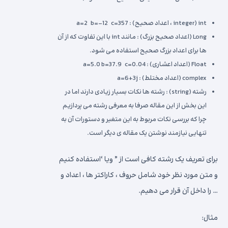
int (integer ، اعداد صحیح) : a=2 b=-12 c=357
Long (اعداد صحیح بزرگ) : مانند int با این تفاوت که از آن
ها برای اعداد بزرگ صحیح استفاده می شود.
Float (اعداد اعشاری) : a=5.0 b=37.9 c=0.04
complex (اعداد مختلط) : a=6+3j
رشته (string) : رشته ها نکات بسیار زیادی دارند اما در
این بخش از این مقاله صرفا به معرفی رشته می پردازیم
چرا که بررسی نکات مربوط به این متغیر و دستورات آن به
تنهایی نیازمند نوشتن یک مقاله ی دیگر است.
برای تعریف یک رشته کافی است از ” ویا ‘استفاده کنیم
و متن مورد نظر خود شامل حروف ، کاراکتر ها ، اعداد و
… را داخل آن قرار می دهیم.
مثال: