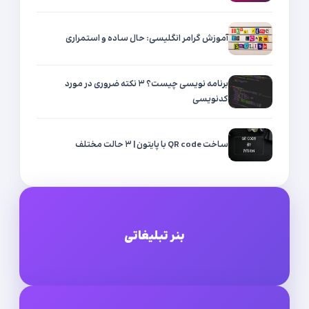
آموزش گرامر انگلیسی: حال ساده و استمراری
برنامه نویسی چیست؟ ۳ نکته ضروری در مورد
کدنویسی
ساخت QR code با پایتون | ۳ حالت مختلف
بنر تبلیغاتی