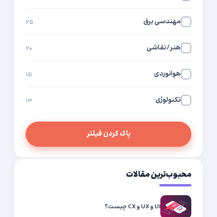
مهندسی برق
۲۵
هنر/نقاشی
۲۰
هوانوردی
۱۵
تکنولوژی
۱۳
پاک کردن فیلتر
محبوب‌ترین مقالات
UI و UX و CX چیست؟